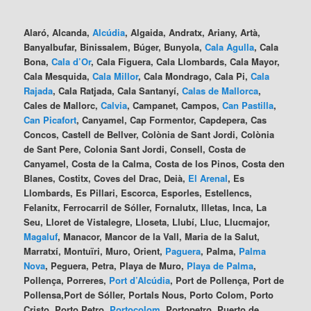
Alaró, Alcanda,
Alcúdia
, Algaida, Andratx, Ariany, Artà,
Banyalbufar, Binissalem, Búger, Bunyola,
Cala Agulla
, Cala
Bona,
Cala d’Or
, Cala Figuera, Cala Llombards, Cala Mayor,
Cala Mesquida,
Cala Millor
, Cala Mondrago, Cala Pi,
Cala
Rajada
, Cala Ratjada, Cala Santanyí,
Calas de Mallorca
,
Cales de Mallorc,
Calvia
, Campanet, Campos,
Can Pastilla
,
Can Picafort
, Canyamel, Cap Formentor, Capdepera, Cas
Concos, Castell de Bellver, Colònia de Sant Jordi, Colònia
de Sant Pere, Colonia Sant Jordi, Consell, Costa de
Canyamel, Costa de la Calma, Costa de los Pinos, Costa den
Blanes, Costitx, Coves del Drac, Deià,
El Arenal
, Es
Llombards, Es Pillari, Escorca, Esporles, Estellencs,
Felanitx, Ferrocarril de Sóller, Fornalutx, Illetas, Inca, La
Seu, Lloret de Vistalegre, Lloseta, Llubí, Lluc, Llucmajor,
Magaluf
, Manacor, Mancor de la Vall, Maria de la Salut,
Marratxí, Montuïri, Muro, Orient,
Paguera
, Palma,
Palma
Nova
, Peguera, Petra, Playa de Muro,
Playa de Palma
,
Pollença, Porreres,
Port d’Alcúdia
, Port de Pollença, Port de
Pollensa,Port de Sóller, Portals Nous, Porto Colom, Porto
Cristo, Porto Petro,
Portocolom
, Portopetro, Puerto de