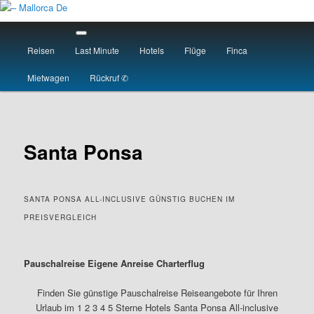
Skip
to
Main
primary
menu
Reisen
Last Minute
Hotels
Flüge
Finca
content
– Mallorca De
Mietwagen
Rückruf ✆
Santa Ponsa
SANTA PONSA ALL-INCLUSIVE GÜNSTIG BUCHEN IM
PREISVERGLEICH
Pauschalreise Eigene Anreise Charterflug
Finden Sie günstige Pauschalreise Reiseangebote für Ihren
Urlaub im 1 2 3 4 5 Sterne Hotels Santa Ponsa All-inclusive