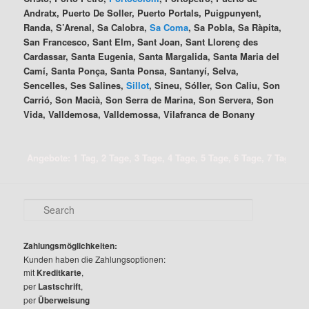
Andratx, Puerto De Soller, Puerto Portals, Puigpunyent,
Randa, S’Arenal, Sa Calobra,
Sa Coma
, Sa Pobla, Sa Ràpita,
San Francesco, Sant Elm, Sant Joan, Sant Llorenç des
Cardassar, Santa Eugenia, Santa Margalida, Santa Maria del
Camí, Santa Ponça, Santa Ponsa, Santanyí, Selva,
Sencelles, Ses Salines,
Sillot
, Sineu, Sóller, Son Caliu, Son
Carrió, Son Macià, Son Serra de Marina, Son Servera, Son
Vida, Valldemosa, Valldemossa, Vilafranca de Bonany
Angebote: 1 Tag, 2 Tage, 3 Tage, 4 Tage, 5 Tage, 6 Tage, 7 Tage, 8 T
S
e
a
r
Zahlungsmöglichkeiten:
c
Kunden haben die Zahlungsoptionen:
h
mit
Kreditkarte
,
per
Lastschrift
,
per
Überweisung