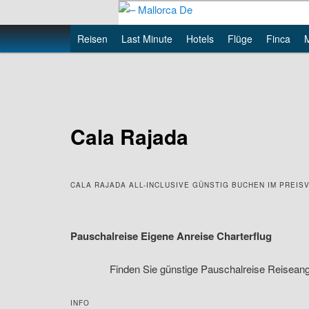
Skip
to
Main
Reisen
Last Minute
Hotels
Flüge
Finca
primary
– Mallorca De
menu
content
Cala Rajada
CALA RAJADA ALL-INCLUSIVE GÜNSTIG BUCHEN IM PREIS
Pauschalreise Eigene Anreise Charterflug
Finden Sie günstige Pauschalreise Reiseangeb
INFO