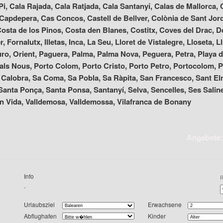
Pi, Cala Rajada, Cala Ratjada, Cala Santanyí, Calas de Mallorca
Capdepera, Cas Concos, Castell de Bellver, Colònia de Sant Jord
osta de los Pinos, Costa den Blanes, Costitx, Coves del Drac, De
er, Fornalutx, Illetas, Inca, La Seu, Lloret de Vistalegre, Lloseta
, Muro, Orient, Paguera, Palma, Palma Nova, Peguera, Petra, Playa
rtals Nous, Porto Colom, Porto Cristo, Porto Petro, Portocolom, 
 Calobra, Sa Coma, Sa Pobla, Sa Ràpita, San Francesco, Sant El
anta Ponça, Santa Ponsa, Santanyí, Selva, Sencelles, Ses Salines,
n Vida, Valldemosa, Valldemossa, Vilafranca de Bonany
Angebote: 1 Ta
Info
.
Urlaubsziel
Erwachsene
Abflughafen
Kinder