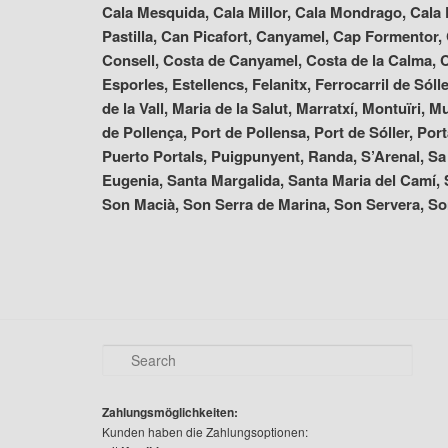
Cala Mesquida, Cala Millor, Cala Mondrago, Cala 
Pastilla, Can Picafort, Canyamel, Cap Formentor, 
Consell, Costa de Canyamel, Costa de la Calma, C
Esporles, Estellencs, Felanitx, Ferrocarril de Sóll
de la Vall, Maria de la Salut, Marratxí, Montuïri
de Pollença, Port de Pollensa, Port de Sóller, Po
Puerto Portals, Puigpunyent, Randa, S’Arenal, Sa
Eugenia, Santa Margalida, Santa Maria del Camí, S
Son Macià, Son Serra de Marina, Son Servera, So
S
e
a
r
Zahlungsmöglichkeiten:
c
Kunden haben die Zahlungsoptionen: