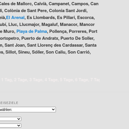
, Cales de Mallorc, Calvià, Campanet, Campos, Can
i, Colònia de Sant Pere, Colonia Sant Jordi,
ià,
El Arenal
, Es Llombards, Es Pillari, Escorca,
, Llubí, Lluc, Llucmajor, Magaluf, Manacor, Mancor
 de Muro,
Playa de Palma
, Pollença, Porreres, Port
Portopetro, Puerto de Andratx, Puerto De Soller,
m, Sant Joan, Sant Llorenç des Cardassar, Santa
 Sillot, Sineu, Sóller, Son Caliu, Son Carrió,
g, 2 Tage, 3 Tage, 4 Tage, 5 Tage, 6 Tage, 7 Tage, 8 Tage, 9 Tage,
REISEZIELE