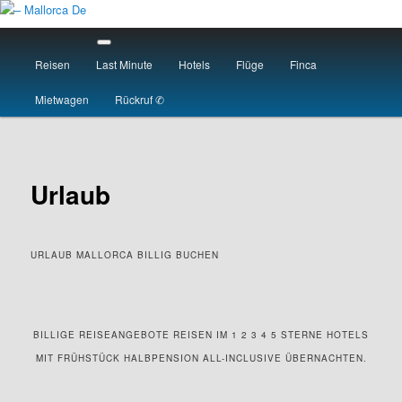
Skip
to
Main
primary
menu
Reisen
Last Minute
Hotels
Flüge
Finca
content
– Mallorca De
Mietwagen
Rückruf ✆
Urlaub
URLAUB MALLORCA BILLIG BUCHEN
BILLIGE REISEANGEBOTE REISEN IM 1 2 3 4 5 STERNE HOTELS
MIT FRÜHSTÜCK HALBPENSION ALL-INCLUSIVE ÜBERNACHTEN.