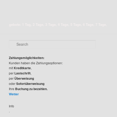
Angebote: 1 Tag, 2 Tage, 3 Tage, 4 Tage, 5 Tage, 6 Tage, 7 Tage, 8 Tage,
S
e
a
r
Zahlungsmöglichkeiten:
c
Kunden haben die Zahlungsoptionen:
h
mit
Kreditkarte
,
per
Lastschrift
,
per
Überweisung
oder
Sofortüberweisung
Ihre
Buchung zu bezahlen.
Wetter
Info
.