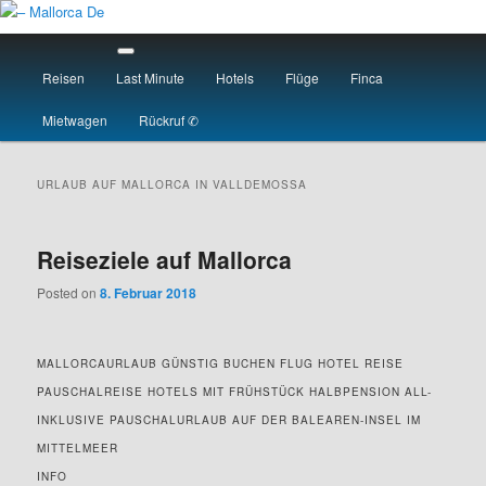
Skip
Skip
to
to
Main
primary
secondary
menu
Reisen
Last Minute
Hotels
Flüge
Finca
content
content
– Mallorca De
Mietwagen
Rückruf ✆
URLAUB AUF MALLORCA IN
VALLDEMOSSA
Reiseziele auf Mallorca
Posted on
8. Februar 2018
MALLORCAURLAUB GÜNSTIG BUCHEN FLUG HOTEL REISE
PAUSCHALREISE HOTELS MIT FRÜHSTÜCK HALBPENSION ALL-
INKLUSIVE PAUSCHALURLAUB AUF DER BALEAREN-INSEL IM
MITTELMEER
INFO