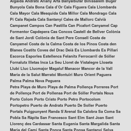
Algaida Andratx Ariany Artà Banyalbufar Binissalem Búger
Bunyola Cala Bona Cala d’Or Cala Figuera Cala Llombards
Cala Mayor Cala Mesquida Cala Millor Cala Mondrago Cala
Pi Cala Rajada Cala Santanyí Cales de Mallorc Calvià
Campanet Campos Can Pastilla Can Picafort Canyamel Cap
Formentor Capdepera Cas Concos Castell de Bellver Colònia
de Sant Jordi Colònia de Sant Pere Consell Costa de
Canyamel Costa de la Calma Costa de los Pinos Costa den
Blanes Costitx Coves del Drac Deià Es Llombards Es Pillari
Escorca Esporles Estellencs Felanitx Ferrocarril de Sóller
Fornalutx Illetas Inca La Seu Lloret de Vistalegre Lloseta
Llubí Lluc Llucmajor Magaluf Manacor Mancor de la Vall
Maria de la Salut Marratxí Montuïri Muro Orient Paguera
Palma Palma Nova Peguera
Petra Playa de Muro Playa de Palma Pollença Porreres Port
de Pollença Port de Pollensa Port de Sóller Portals Nous
Porto Colom Porto Cristo Porto Petro Portocolom
Portopetro Puerto de Andratx Puerto De Soller Puerto
Portals Puigpunyent Randa S’Arenal Sa Calobra Sa Coma Sa
Pobla Sa Ràpita San Francesco Sant Elm Sant Joan Sant
Llorenç des Cardassar Santa Eugenia Santa Margalida Santa
Maria del Camí Santa Ponça Santa Ponsa Santanyí Selva