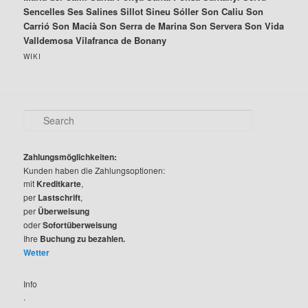
Sencelles Ses Salines Sillot Sineu Sóller Son Caliu Son
Carrió Son Macià Son Serra de Marina Son Servera Son Vida
Valldemosa Vilafranca de Bonany
WIKI
S
e
a
r
Zahlungsmöglichkeiten:
c
Kunden haben die Zahlungsoptionen:
h
mit
Kreditkarte
,
per
Lastschrift
,
per
Überweisung
oder
Sofortüberweisung
Ihre
Buchung zu bezahlen.
Wetter
Info
.