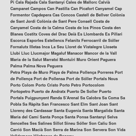
Pi Cala Rajada Cala Santanyí Cales de Mallorc Calvià
Campanet Campos Can Pastilla Can Picafort Canyamel Cap
Formentor Capdepera Cas Concos Castell de Bellver Colònia
de Sant Jordi Colònia de Sant Pere Consell Costa de
Canyamel Costa de la Calma Costa de los Pinos Costa den
Blanes Costitx Coves del Drac Deià Es Llombards Es Pillari
Escorca Esporles Estellencs Felanitx Ferrocarril de Sóller
Fornalutx Illetas Inca La Seu Lloret de Vistalegre Lloseta
Llubí Lluc Llucmajor Magaluf Manacor Mancor de la Vall
Maria de la Salut Marratxí Montuïri Muro Orient Paguera
Palma Palma Nova Peguera
Petra Playa de Muro Playa de Palma Pollença Porreres Port
de Pollença Port de Pollensa Port de Sóller Portals Nous
Porto Colom Porto Cristo Porto Petro Portocolom
Portopetro Puerto de Andratx Puerto De Soller Puerto
Portals Puigpunyent Randa S’Arenal Sa Calobra Sa Coma Sa
Pobla Sa Ràpita San Francesco Sant Elm Sant Joan Sant
Llorenç des Cardassar Santa Eugenia Santa Margalida Santa
Maria del Camí Santa Ponça Santa Ponsa Santanyí Selva
Sencelles Ses Salines Sillot Sineu Sóller Son Caliu Son
Carrió Son Macià Son Serra de Marina Son Servera Son Vida
Valldemosa Vilafranca de Bonany