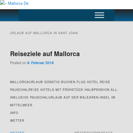
Skip
Skip
to
to
Main
primary
secondary
menu
content
content
– Mallorca De
URLAUB AUF MALLORCA IN
SANT JOAN
Reiseziele auf Mallorca
Posted on
8. Februar 2018
MALLORCAURLAUB GÜNSTIG BUCHEN FLUG HOTEL REISE
PAUSCHALREISE HOTELS MIT FRÜHSTÜCK HALBPENSION ALL-
INKLUSIVE PAUSCHALURLAUB AUF DER BALEAREN-INSEL IM
MITTELMEER
INFO
WETTER
WETTER
WETTERVORHERSAGE