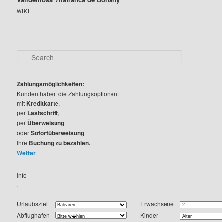
WIKI
S
e
a
r
Zahlungsmöglichkeiten:
c
Kunden haben die Zahlungsoptionen:
h
mit
Kreditkarte
,
per
Lastschrift
,
per
Überweisung
oder
Sofortüberweisung
Ihre
Buchung zu bezahlen.
Wetter
Info
.
Urlaubsziel
Erwachsene
Abflughafen
Kinder