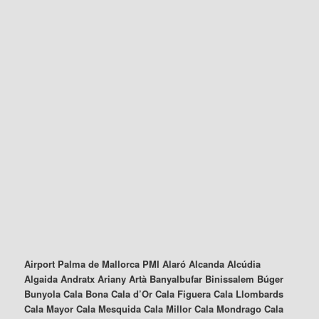
Airport Palma de Mallorca PMI Alaró Alcanda Alcúdia
Algaida Andratx Ariany Artà Banyalbufar Binissalem Búger
Bunyola Cala Bona Cala d’Or Cala Figuera Cala Llombards
Cala Mayor Cala Mesquida Cala Millor Cala Mondrago Cala