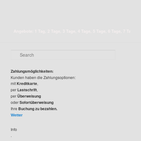
Angebote: 1 Tag, 2 Tage, 3 Tage, 4 Tage, 5 Tage, 6 Tage, 7 Tage, 8 
S
e
a
r
Zahlungsmöglichkeiten:
c
Kunden haben die Zahlungsoptionen:
h
mit
Kreditkarte
,
per
Lastschrift
,
per
Überweisung
oder
Sofortüberweisung
Ihre
Buchung zu bezahlen.
Wetter
Info
.