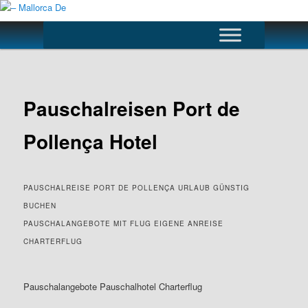
Skip
to
Main
primary
menu
content
– Mallorca De
Pauschalreisen Port de
Pollença Hotel
PAUSCHALREISE PORT DE POLLENÇA URLAUB GÜNSTIG
BUCHEN
PAUSCHALANGEBOTE MIT FLUG EIGENE ANREISE
CHARTERFLUG
Pauschalangebote Pauschalhotel Charterflug