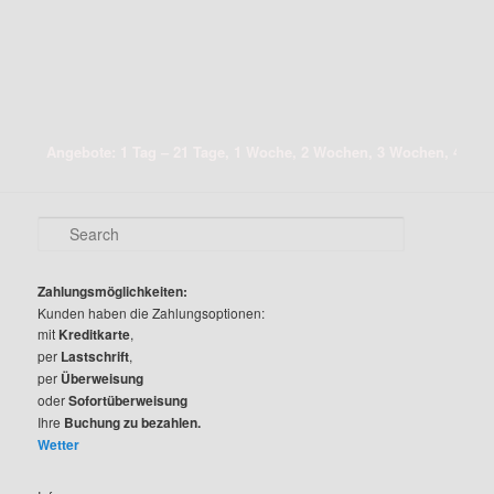
Angebote: 1 Tag – 21 Tage, 1 Woche, 2 Wochen, 3 Wochen, 4 Wochen, R
S
e
a
r
Zahlungsmöglichkeiten:
c
Kunden haben die Zahlungsoptionen:
h
mit
Kreditkarte
,
per
Lastschrift
,
per
Überweisung
oder
Sofortüberweisung
Ihre
Buchung zu bezahlen.
Wetter