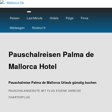
Skip
to
Main
primary
menu
Reisen
Last Minute
Hotels
Flüge
Finca
content
– Mallorca De
Mietwagen
Rückruf ✆
Pauschalreisen Palma de
Mallorca Hotel
Pauschalreise Palma de Mallorca Urlaub günstig buchen
PAUSCHALANGEBOTE MIT FLUG EIGENE ANREISE
CHARTERFLUG