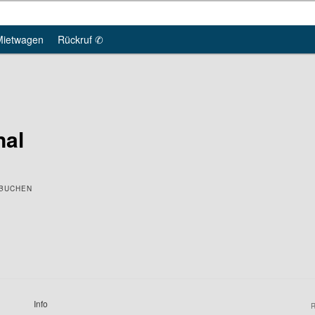
Mietwagen
Rückruf ✆
nal
 BUCHEN
Info