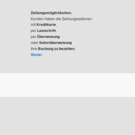
e
a
r
Zahlungsmöglichkeiten:
c
Kunden haben die Zahlungsoptionen:
h
mit
Kreditkarte
,
per
Lastschrift
,
per
Überweisung
oder
Sofortüberweisung
Ihre
Buchung zu bezahlen.
Wetter