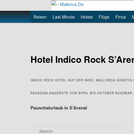
Skip
to
Main
Reisen
Last Minute
Hotels
Flüge
Finca
primary
– Mallorca De
menu
content
Hotel Indico Rock S’Are
INDICO ROCK HOTEL AUF DER INSEL MALLORCA GÜNSTIG
PAUSCHALANGEBOTE VON APRIL BIS OKTOBER BUCHBAR
Pauschalurlaub in S’Arenal
S