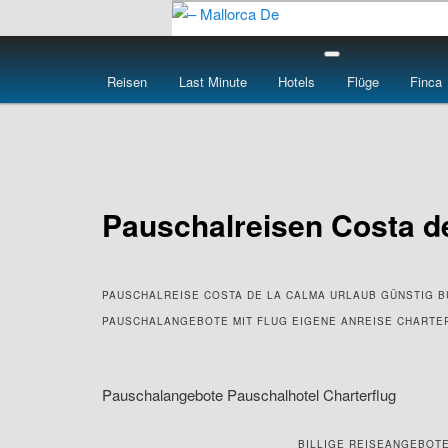
Skip
to
Main
primary
– Mallorca De
menu
Reisen
Last Minute
Hotels
Flüge
Finca
content
Pauschalreisen Costa de
PAUSCHALREISE COSTA DE LA CALMA URLAUB GÜNSTIG 
PAUSCHALANGEBOTE MIT FLUG EIGENE ANREISE CHARTE
Pauschalangebote Pauschalhotel Charterflug
BILLIGE REISEANGEBOTE