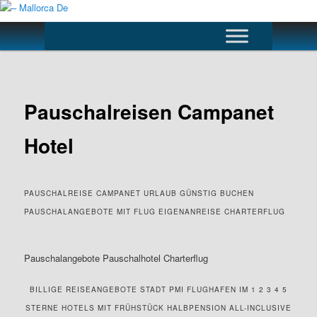
Skip
to
Main
primary
menu
content
– Mallorca De
Pauschalreisen Campanet
Hotel
PAUSCHALREISE CAMPANET URLAUB GÜNSTIG BUCHEN
PAUSCHALANGEBOTE MIT FLUG EIGENANREISE CHARTERFLUG
Pauschalangebote Pauschalhotel Charterflug
BILLIGE REISEANGEBOTE STADT PMI FLUGHAFEN IM 1 2 3 4 5
STERNE HOTELS MIT FRÜHSTÜCK HALBPENSION ALL-INCLUSIVE