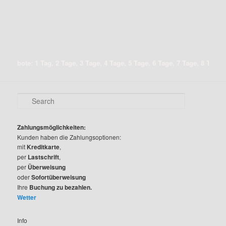
ngebote: 1 Tag, 2 Tage, 3 Tage, 4 Tage, 5 Tage, 6 Tage, 7 Tage, 8 Tage, 9
S
e
a
r
Zahlungsmöglichkeiten:
c
Kunden haben die Zahlungsoptionen:
h
mit
Kreditkarte
,
per
Lastschrift
,
per
Überweisung
oder
Sofortüberweisung
Ihre
Buchung zu bezahlen.
Wetter
Info