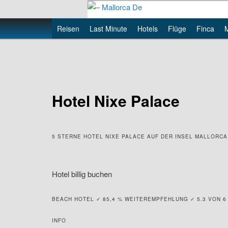
Skip
to
Main
Reisen
Last Minute
Hotels
Flüge
Finca
primary
– Mallorca De
menu
content
Hotel Nixe Palace
5 STERNE HOTEL NIXE PALACE AUF DER INSEL MALLORC
Hotel billig buchen
BEACH HOTEL ✓ 85,4 % WEITEREMPFEHLUNG ✓ 5.3 VON
INFO